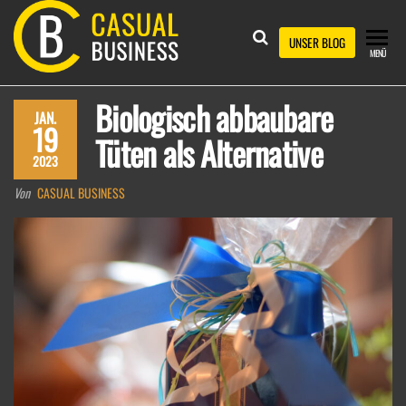
Zum
Inhalt
CASUAL
UNSER BLOG
MENÜ
springen
BUSINESS
Biologisch abbaubare
JAN.
19
Tüten als Alternative
2023
Von
CASUAL BUSINESS