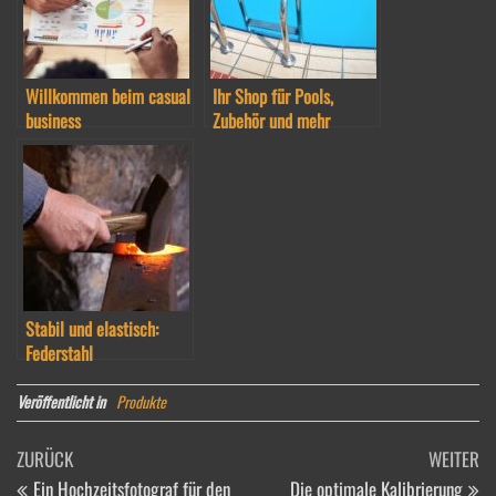
Willkommen beim casual
Ihr Shop für Pools,
business
Zubehör und mehr
Stabil und elastisch:
Federstahl
Veröffentlicht in
Produkte
Beitragsnavigation
Vorheriger
Nä
ZURÜCK
WEITER
Beitrag
Be
Ein Hochzeitsfotograf für den
Die optimale Kalibrierung