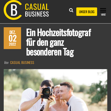
Zum
Inhalt
CASUAL
UNSER BLOG
MENÜ
springen
BUSINESS
Ein Hochzeitsfotograf
DEZ.
02
für den ganz
2022
besonderen Tag
Von
CASUAL BUSINESS