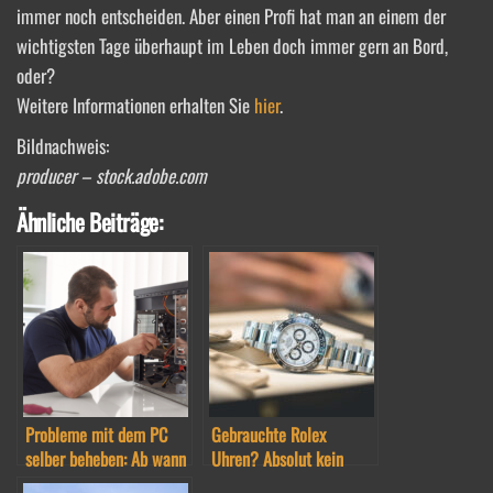
immer noch entscheiden. Aber einen Profi hat man an einem der
wichtigsten Tage überhaupt im Leben doch immer gern an Bord,
oder?
Weitere Informationen erhalten Sie
hier
.
Bildnachweis:
producer – stock.adobe.com
Ähnliche Beiträge:
Probleme mit dem PC
Gebrauchte Rolex
selber beheben: Ab wann
Uhren? Absolut kein
braucht es den Profi?
Problem!