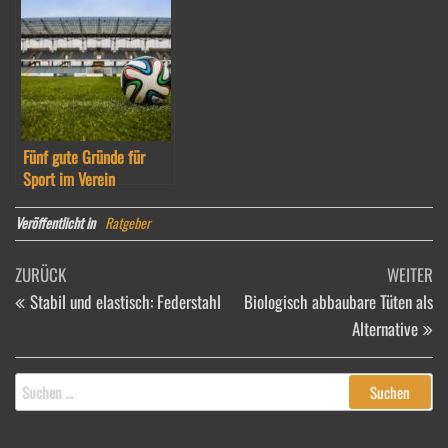
Fünf gute Gründe für
Sport im Verein
Veröffentlicht in
Ratgeber
Beitragsnavigation
Vorheriger
Nä
ZURÜCK
WEITER
Beitrag
Be
Stabil und elastisch: Federstahl
Biologisch abbaubare Tüten als
Alternative
Suchen
nach: