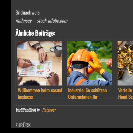
Bildnachweis:
malajscy – stock-adobe.com
Ähnliche Beiträge:
Willkommen beim casual
Industrie: So schützen
Vorteile
business
Unternehmen Ihr
Hand S
Personal
Veröffentlicht in
Ratgeber
Beitragsnavigation
Vorheriger
ZURÜCK
Beitrag