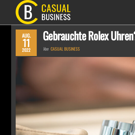
Zum
Inhalt
CASUAL
springen
BUSINESS
Gebrauchte Rolex Uhren?
AUG.
11
Von
CASUAL BUSINESS
2022