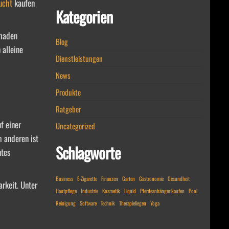
ucht
kaufen
Kategorien
chaden
Blog
 alleine
Dienstleistungen
News
Produkte
Ratgeber
f einer
Uncategorized
m anderen ist
Schlagworte
ntes
Business
E-Zigarette
Finanzen
Garten
Gastronomie
Gesundheit
rkeit. Unter
Hautpflege
Industrie
Kosmetik
Liquid
Pferdeanhänger kaufen
Pool
Reinigung
Software
Technik
Therapieliegen
Yoga