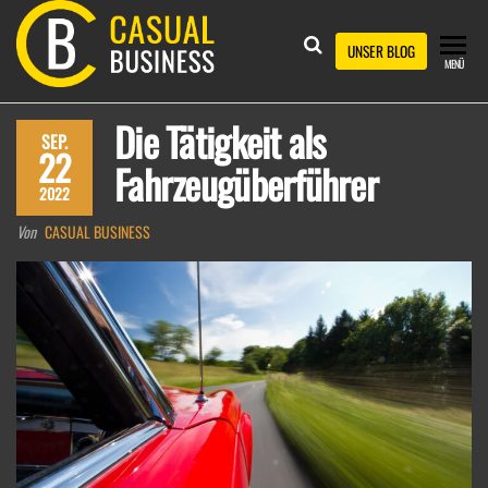
Zum
Inhalt
CASUAL
UNSER BLOG
MENÜ
springen
BUSINESS
Die Tätigkeit als
SEP.
22
Fahrzeugüberführer
2022
Von
CASUAL BUSINESS