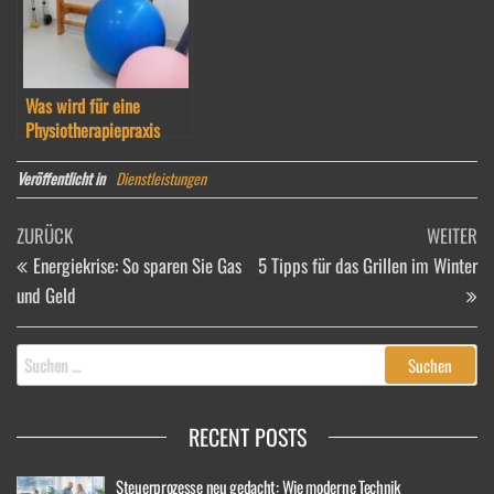
Was wird für eine
Physiotherapiepraxis
benötigt?
Veröffentlicht in
Dienstleistungen
Beitragsnavigation
Vorheriger
Nä
ZURÜCK
WEITER
Beitrag
Be
Energiekrise: So sparen Sie Gas
5 Tipps für das Grillen im Winter
und Geld
Suchen
nach:
RECENT POSTS
Steuerprozesse neu gedacht: Wie moderne Technik