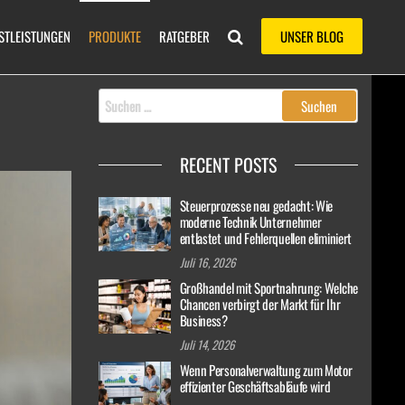
STLEISTUNGEN
PRODUKTE
RATGEBER
UNSER BLOG
Suchen
nach:
RECENT POSTS
Steuerprozesse neu gedacht: Wie
moderne Technik Unternehmer
entlastet und Fehlerquellen eliminiert
Juli 16, 2026
Großhandel mit Sportnahrung: Welche
Chancen verbirgt der Markt für Ihr
Business?
Juli 14, 2026
Wenn Personalverwaltung zum Motor
effizienter Geschäftsabläufe wird