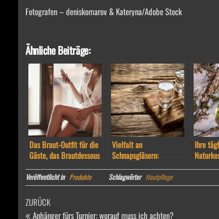
Fotografen – deniskomarov & Kateryna/Adobe Stock
Ähnliche Beiträge:
Das Braut-Outfit für die
Vielfalt an
Ihre täg
Gäste, das Brautdessous
Schnapsgläsern:
Naturko
für den Bräutigam
Wissenswertes und
Besonderheiten
Veröffentlicht in
Produkte
Schlagwörter
Hautpflege
Beitragsnavigation
Vorheriger
ZURÜCK
Beitrag
Anhänger fürs Turnier: worauf muss ich achten?