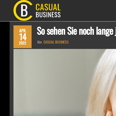
Zum
Inhalt
CASUAL
springen
BUSINESS
So sehen Sie noch lange 
APR.
14
Von
CASUAL BUSINESS
2022