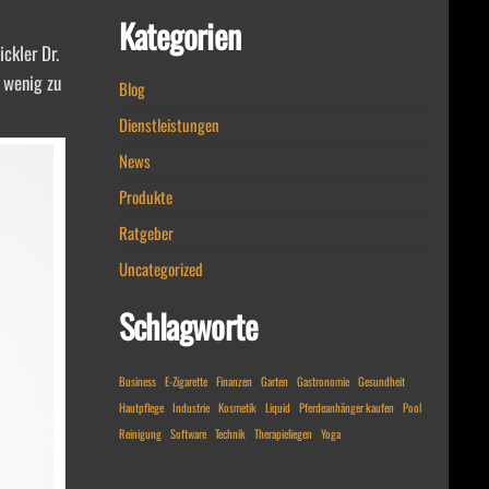
Kategorien
ckler Dr.
n wenig zu
Blog
Dienstleistungen
News
Produkte
Ratgeber
Uncategorized
Schlagworte
Business
E-Zigarette
Finanzen
Garten
Gastronomie
Gesundheit
Hautpflege
Industrie
Kosmetik
Liquid
Pferdeanhänger kaufen
Pool
Reinigung
Software
Technik
Therapieliegen
Yoga