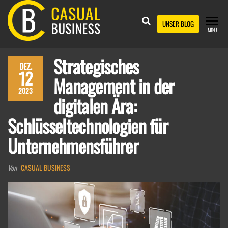
Zum
Inhalt
CASUAL
UNSER BLOG
MENÜ
springen
BUSINESS
Strategisches
DEZ.
12
Management in der
2023
digitalen Ära:
Schlüsseltechnologien für
Unternehmensführer
Von
CASUAL BUSINESS