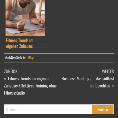
Verfügung!
Fitness-Trends im
eigenen Zuhause:
Effektives Training ohne
Fitnessstudio
Veröffentlicht in
Blog
Beitragsnavigation
Vorheriger
Nä
ZURÜCK
WEITER
Beitrag
Be
Fitness-Trends im eigenen
Business-Meetings – das solltest
Zuhause: Effektives Training ohne
du beachten
Fitnessstudio
Suchen
nach: